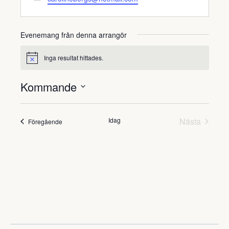
Evenemang från denna arrangör
Inga resultat hittades.
Notis
Kommande
Välj
datum.
Evene
Idag
Nästa
Evenemang
Föregående