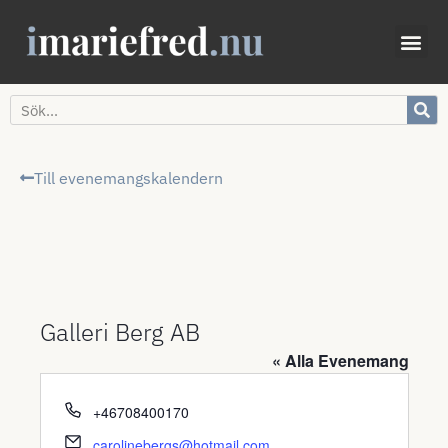
Till evenemangskalendern
Galleri Berg AB
« Alla Evenemang
Telefonnummer
+46708400170
Email
carolinebergs@hotmail.com