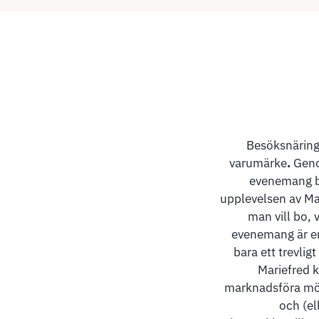
Besöksnäringe
varumärke
.
Geno
evenemang by
upplevelsen av Ma
man vill bo, 
evenemang är en
bara ett trevlig
Mariefred k
marknadsföra möjl
och (el