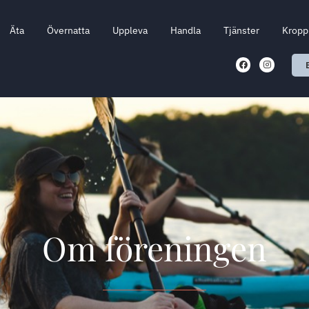
Äta
Övernatta
Uppleva
Handla
Tjänster
Kropp 
Om föreningen