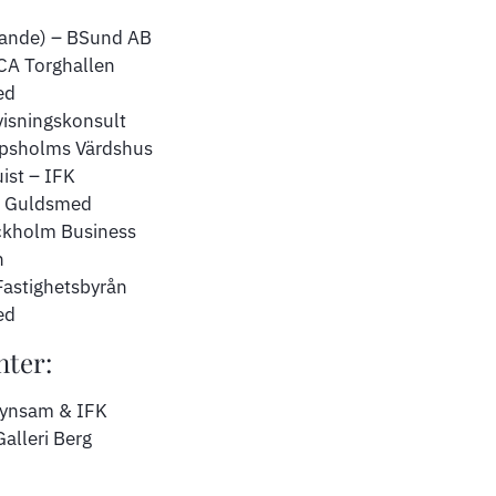
rande) – BSund AB
CA Torghallen
ed
visningskonsult
ipsholms Värdshus
ist – IFK
 – Guldsmed
ckholm Business
n
astighetsbyrån
ed
nter:
Synsam & IFK
Galleri Berg