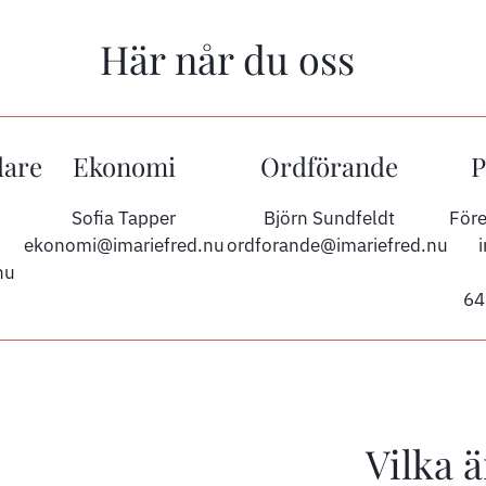
Här når du oss
dare
Ekonomi
Ordförande
P
Sofia Tapper
Björn Sundfeldt
Före
ekonomi@imariefred.nu
ordforande@imariefred.nu
nu
64
Vilka ä