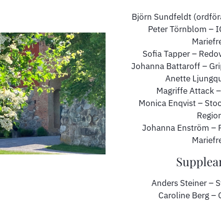
Björn Sundfeldt (ordfö
Peter Törnblom – I
Mariefr
Sofia Tapper – Redo
Johanna Battaroff – Gr
Anette Ljungqu
Magriffe Attack
Monica Enqvist – Sto
Regio
Johanna Enström – F
Mariefr
Supplea
Anders Steiner – 
Caroline Berg – 