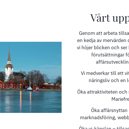
Vårt up
Genom att arbeta till
en kedja av mervärden d
vi höjer blicken och ser
förutsättningar fö
affärsutveckling
Vi medverkar till ett v
näringsliv och en 
Öka attraktiviteten och
Mariefr
Öka affärsnyttan
marknadsföring, webb
Öka vi-känslan – tills