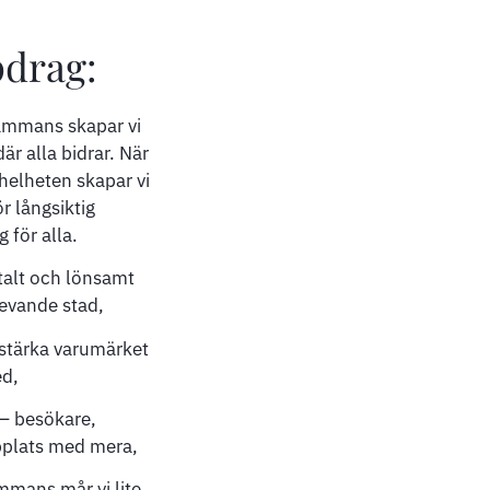
pdrag:
sammans skapar vi
är alla bidrar. När
 helheten skapar vi
r långsiktig
 för alla.
italt och lönsamt
levande stad,
 stärka varumärket
ed,
 – besökare,
plats med mera,
ammans mår vi lite