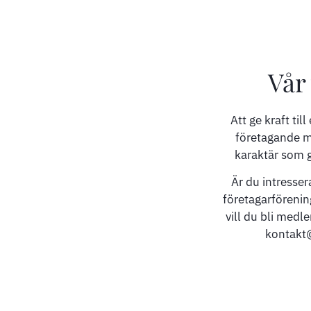
Vår 
Att ge kraft til
företagande m
karaktär som 
Är du intresser
företagarförenin
vill du bli medl
kontakt