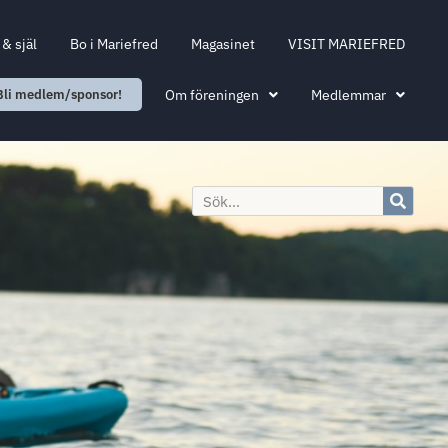
& själ
Bo i Mariefred
Magasinet
VISIT MARIEFRED
Om föreningen
Medlemmar
Bli medlem/sponsor!