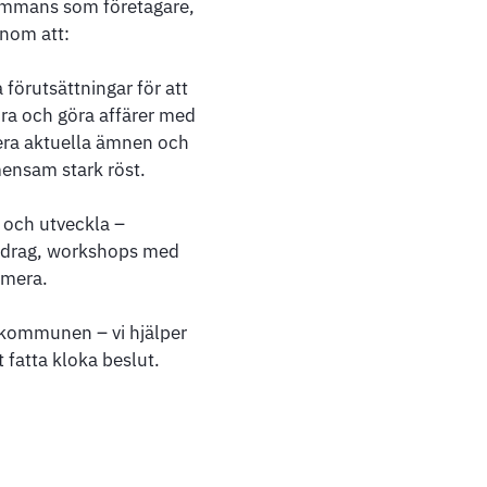
sammans som företagare,
nom att:
förutsättningar för att
ra och göra affärer med
era aktuella ämnen och
ensam stark röst.
 och utveckla –
redrag, workshops med
mera.
kommunen – vi hjälper
t fatta kloka beslut.