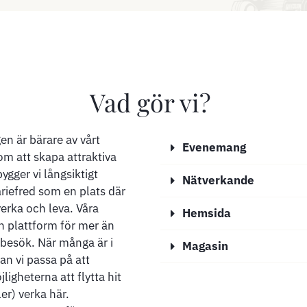
Vad gör vi?
n är bärare av vårt
Evenemang
m att skapa attraktiva
gger vi långsiktigt
Nätverkande
riefred som en plats där
verka och leva. Våra
Hemsida
 plattform för mer än
t besök. När många är i
Magasin
an vi passa på att
igheterna att flytta hit
ler) verka här.