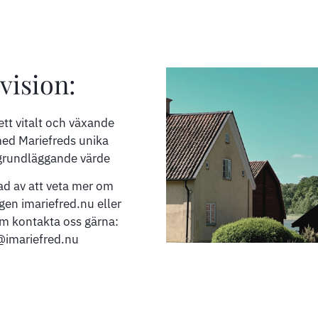
vision:
l ett vitalt och växande
ed Mariefreds unika
grundläggande värde
ad av att veta mer om
gen imariefred.nu eller
em kontakta oss gärna:
@imariefred.nu