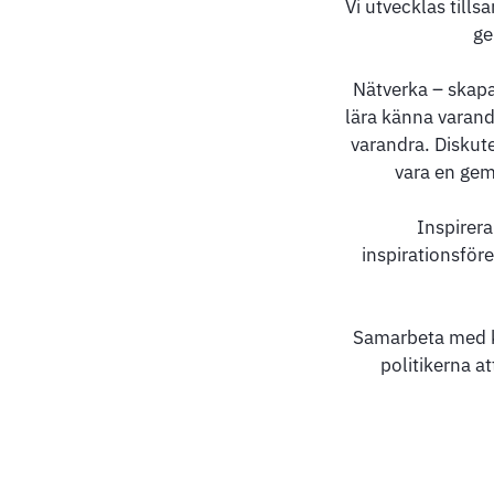
Vi utvecklas till
ge
Nätverka – skapa 
lära känna varand
varandra. Diskut
vara en gem
Inspirera
inspirationsfö
Samarbeta med 
politikerna at