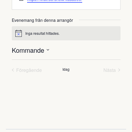
Evenemang från denna arrangör
Inga resultat hittades.
Notis
Kommande
Välj
datum.
Evenemang
Evene
Föregående
Idag
Nästa