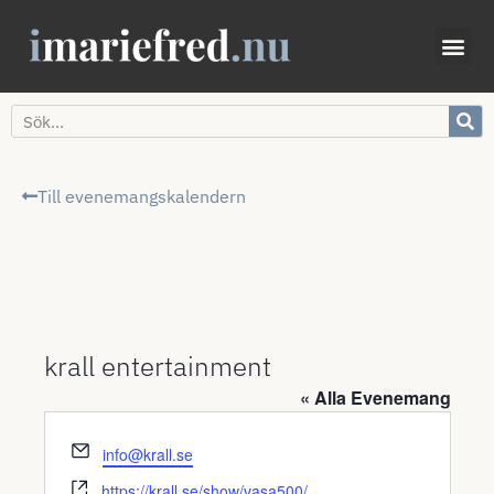
Till evenemangskalendern
krall entertainment
« Alla Evenemang
Email
info@krall.se
Website
https://krall.se/show/vasa500/