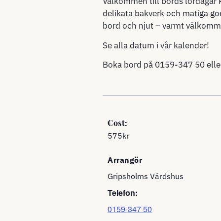
Välkommen till bords lördagar k
delikata bakverk och matiga god
bord och njut – varmt välkomm
Se alla datum i
vår kalender!
Boka bord på
0159-347 50
ell
Cost:
575kr
Arrangör
Gripsholms Värdshus
Telefon:
0159-347 50