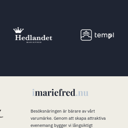
s
Besöksnäringen är bärare av vårt
varumärke
.
Genom att skapa attraktiva
evenemang bygger vi långsiktigt