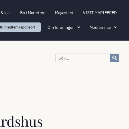
& själ
Bo i Mariefred
Magasinet
VISIT MARIEFRED
Om föreningen
Medlemmar
Bli medlem/sponsor!
ärdshus