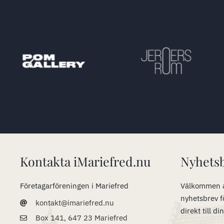
Kontakta iMariefred.nu
Nyhets
Företagarföreningen i Mariefred
Välkommen a
nyhetsbrev f
kontakt@imariefred.nu
direkt till di
Box 141, 647 23 Mariefred