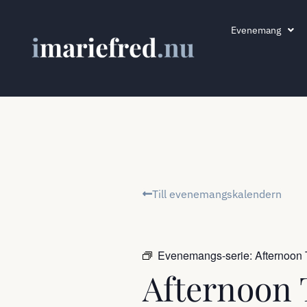
Evenemang
Till evenemangskalendern
Evenemangs-serie:
Afternoon
Afternoon 