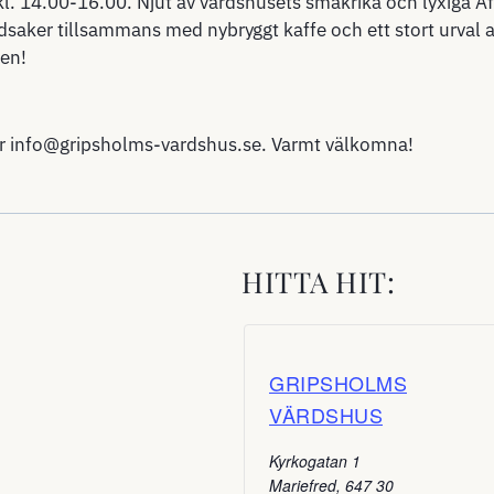
l. 14.00-16.00. Njut av värdshusets smakrika och lyxiga Af
saker tillsammans med nybryggt kaffe och ett stort urval av
en!
er
info@gripsholms-vardshus.se
. Varmt välkomna!
HITTA HIT:
GRIPSHOLMS
VÄRDSHUS
Kyrkogatan 1
Mariefred
,
647 30