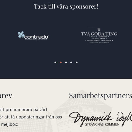
Tack till våra sponsorer!
brev
Samarbetspartner
tt prenumerera på vårt
ör att få uppdateringar från oss
n mejlbox: