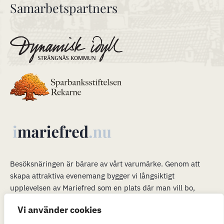
Samarbetspartners
Besöksnäringen är bärare av vårt varumärke
.
Genom att
skapa attraktiva evenemang bygger vi långsiktigt
upplevelsen av Mariefred som en plats där man vill bo,
verka och leva. Våra evenemang är en plattform för mer än
Vi använder cookies
bara ett trevligt besök. När många är i Mariefred kan vi
passa på att marknadsföra möjligheterna att flytta hit och