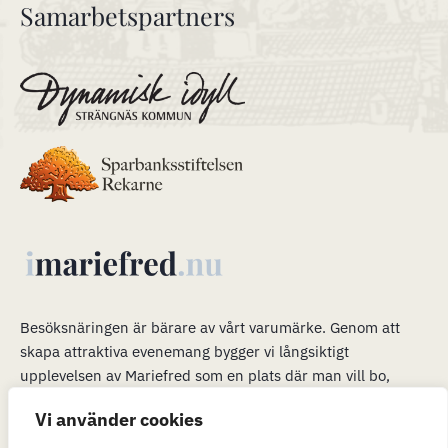
Samarbetspartners
Besöksnäringen är bärare av vårt varumärke
.
Genom att
skapa attraktiva evenemang bygger vi långsiktigt
upplevelsen av Mariefred som en plats där man vill bo,
verka och leva. Våra evenemang är en plattform för mer än
Vi använder cookies
bara ett trevligt besök. När många är i Mariefred kan vi
passa på att marknadsföra möjligheterna att flytta hit och