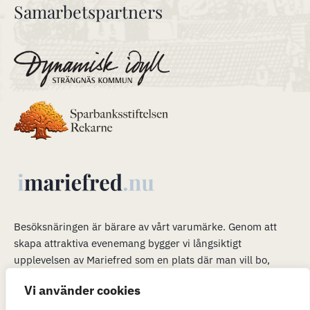
Samarbetspartners
Besöksnäringen är bärare av vårt varumärke
.
Genom att
skapa attraktiva evenemang bygger vi långsiktigt
upplevelsen av Mariefred som en plats där man vill bo,
verka och leva. Våra evenemang är en plattform för mer än
Vi använder cookies
bara ett trevligt besök. När många är i Mariefred kan vi
passa på att marknadsföra möjligheterna att flytta hit och