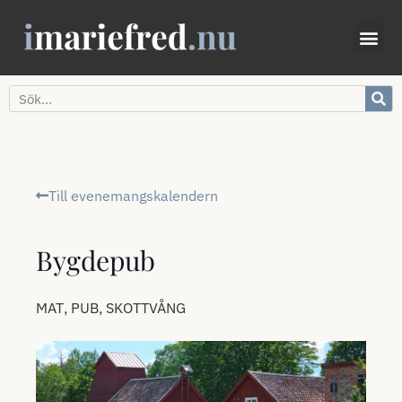
Till evenemangskalendern
Bygdepub
,
,
MAT
PUB
SKOTTVÅNG