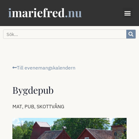
Till evenemangskalendern
Bygdepub
,
,
MAT
PUB
SKOTTVÅNG