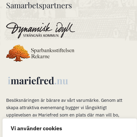
Samarbetspartners
Besöksnäringen är bärare av vårt varumärke
.
Genom att
skapa attraktiva evenemang bygger vi långsiktigt
upplevelsen av Mariefred som en plats där man vill bo,
verka och leva. Våra evenemang är en plattform för mer än
Vi använder cookies
bara ett trevligt besök. När många är i Mariefred kan vi
passa på att marknadsföra möjligheterna att flytta hit och