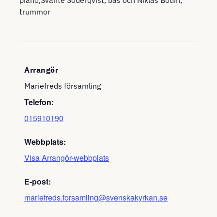
piano,Svante Söderqvist, bas och Niklas Bodin,
trummor
Arrangör
Mariefreds församling
Telefon:
015910190
Webbplats:
Visa Arrangör-webbplats
E-post:
mariefreds.forsamling@svenskakyrkan.se