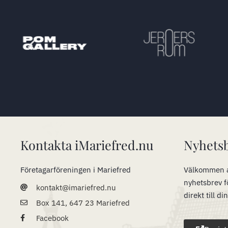
Kontakta iMariefred.nu
Nyhets
Företagarföreningen i Mariefred
Välkommen a
nyhetsbrev f
kontakt@imariefred.nu
direkt till di
Box 141, 647 23 Mariefred
Facebook