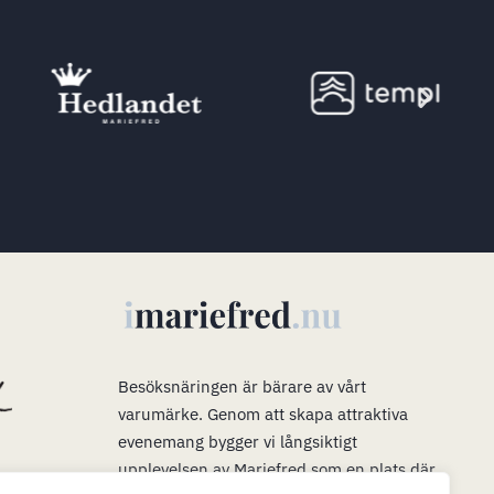
s
Besöksnäringen är bärare av vårt
varumärke
.
Genom att skapa attraktiva
evenemang bygger vi långsiktigt
upplevelsen av Mariefred som en plats där