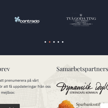
brev
Samarbetspartner
tt prenumerera på vårt
ör att få uppdateringar från oss
n mejlbox: