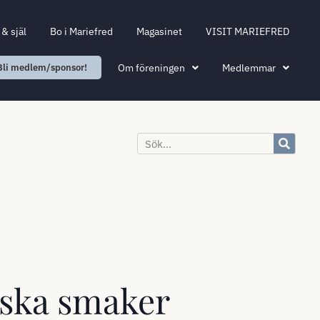
& själ
Bo i Mariefred
Magasinet
VISIT MARIEFRED
Om föreningen
Medlemmar
Bli medlem/sponsor!
dska smaker