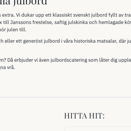
 extra. Vi dukar upp ett klassiskt svenskt julbord fyllt av t
x till Janssons frestelse, saftig julskinka och hemlagade kött
r julen till.
h eller ett generöst julbord i våra historiska matsalar, där 
em? Då erbjuder vi även julbordscatering som låter dig upp
na vrå.
HITTA HIT: