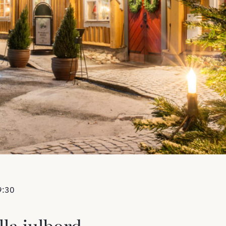
9:30
lla julbord