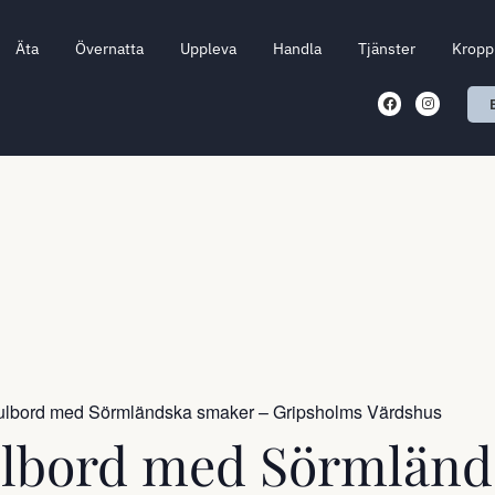
Äta
Övernatta
Uppleva
Handla
Tjänster
Kropp 
 julbord med Sörmländska smaker – Gripsholms Värdshus
julbord med Sörmlän