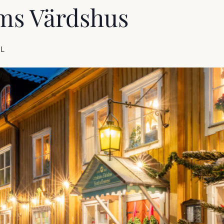
ms Värdshus
L