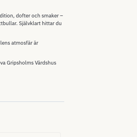
radition, dofter och smaker –
bullar. Självklart hittar du
julens atmosfär är
leva Gripsholms Värdshus