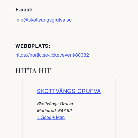
E-post:
info@skottvangsgrufva.se
WEBBPLATS:
https://nortic.se/ticket/event/80382
HITTA HIT:
SKOTTVÅNGS GRUFVA
Skottvångs Grufva
Mariefred
,
647 92
+ Google Map