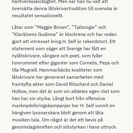
hantverksskicklighet. Men när han nu valt att
översätta denna låtskrivartradition till svenska är
resultatet sensationellt.
Låtar som ”Maggie Brown”, ”Tjaboogie” och
”Klarälvens Gudinna” är klockrena och har redan
gjort att intresset kring H. Self är rekordstort. Ett
statement som säger att Sverige har fått en
nylåtskrivare, sångare och poet, som fyller
tomrummet efter giganter som Cornelis, Peps och
Ola Magnell. Hammarbäcks kvaliteter som
låtskrivare har genererat samarbeten med
framlyfta akter som David Ritschard och Daniel
Hollow, men det är som sin alldeles egen röst som
han har sin styrka. Långt bort från offensiva
marknadsföringskampanjer har H. Self vunnit en
hängiven lyssnarskara blott genom att låta
musiken tala. Om något är det ett bevis på
genomslagskraften och slitstyrkan i hans uttryck.