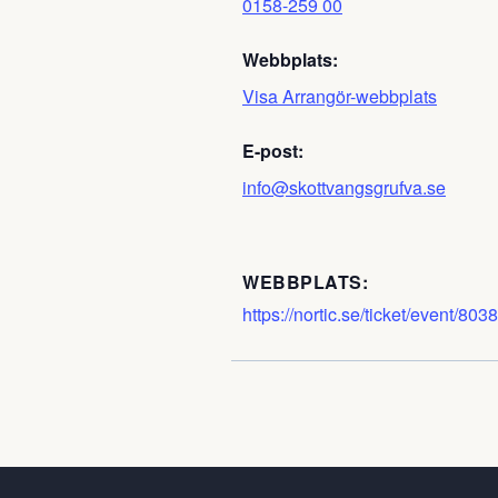
0158-259 00
Webbplats:
Visa Arrangör-webbplats
E-post:
info@skottvangsgrufva.se
WEBBPLATS:
https://nortic.se/ticket/event/803