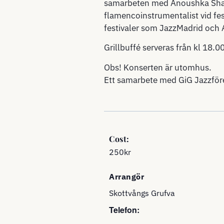
samarbeten med Anoushka Shanka
flamencoinstrumentalist vid fes
festivaler som JazzMadrid och 
Grillbuffé serveras från kl 18.0
Obs! Konserten är utomhus.
Ett samarbete med GiG Jazzför
Cost:
250kr
Arrangör
Skottvångs Grufva
Telefon: