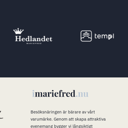
s
Besöksnäringen är bärare av vårt
varumärke
.
Genom att skapa attraktiva
evenemang bygger vi långsiktigt