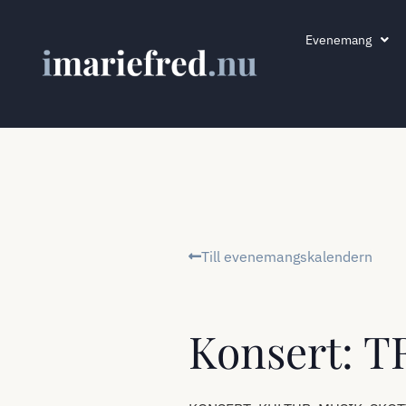
Evenemang
Till evenemangskalendern
Konsert: 