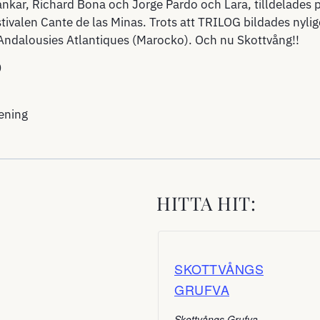
r, Richard Bona och Jorge Pardo och Lara, tilldelades pr
tivalen Cante de las Minas. Trots att TRILOG bildades nyli
Andalousies Atlantiques (Marocko). Och nu Skottvång!!
0
ening
HITTA HIT:
SKOTTVÅNGS
GRUFVA
Skottvångs Grufva