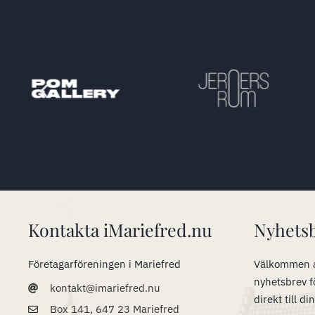
Kontakta iMariefred.nu
Nyhets
Företagarföreningen i Mariefred
Välkommen a
nyhetsbrev f
kontakt@imariefred.nu
direkt till di
Box 141, 647 23 Mariefred