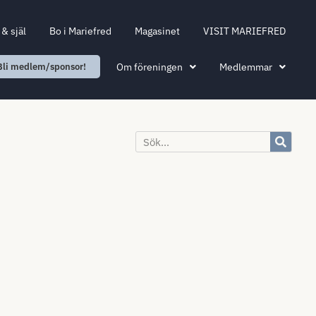
& själ
Bo i Mariefred
Magasinet
VISIT MARIEFRED
Om föreningen
Medlemmar
Bli medlem/sponsor!