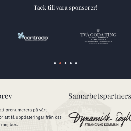
Tack till våra sponsorer!
brev
Samarbetspartner
tt prenumerera på vårt
ör att få uppdateringar från oss
n mejlbox: