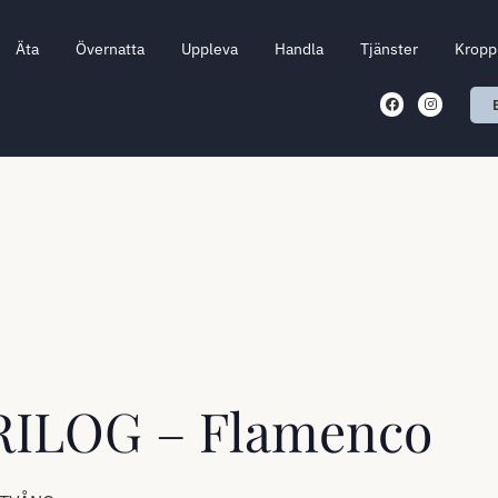
Äta
Övernatta
Uppleva
Handla
Tjänster
Kropp 
TRILOG – Flamenco