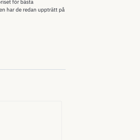
iset för bästa
gen har de redan uppträtt på