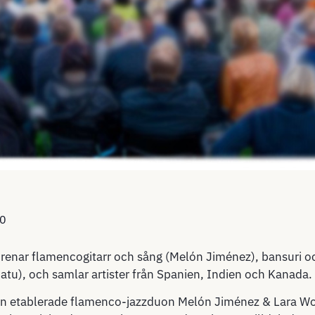
0
förenar flamencogitarr och sång (Melón Jiménez), bansuri o
atu), och samlar artister från Spanien, Indien och Kanada.
den etablerade flamenco-jazzduon Melón Jiménez & Lara Wo