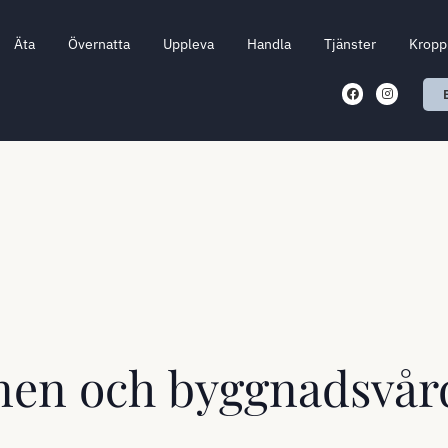
Äta
Övernatta
Uppleva
Handla
Tjänster
Kropp 
nen och byggnadsvår