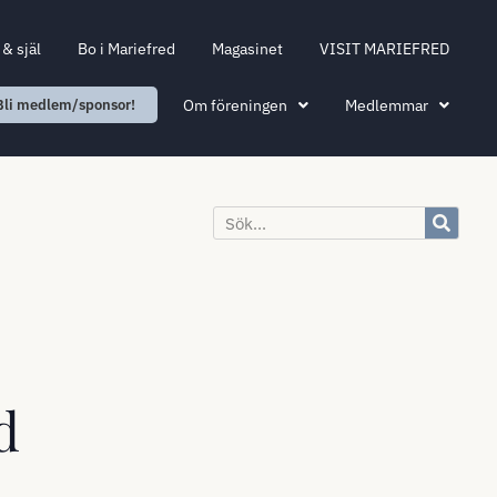
& själ
Bo i Mariefred
Magasinet
VISIT MARIEFRED
Om föreningen
Medlemmar
Bli medlem/sponsor!
d