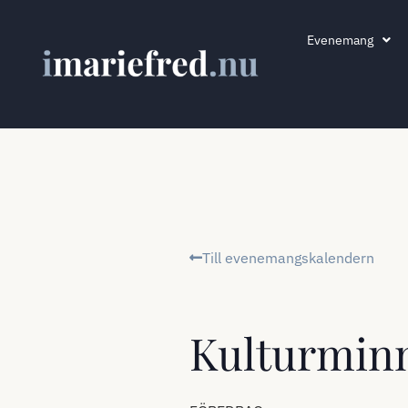
Evenemang
Till evenemangskalendern
Kulturmin