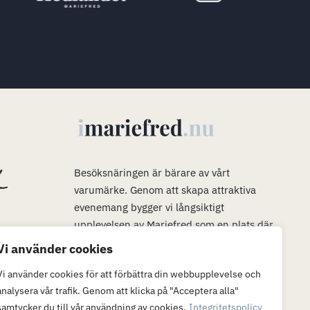
s
Besöksnäringen är bärare av vårt
varumärke
.
Genom att skapa attraktiva
evenemang bygger vi långsiktigt
upplevelsen av Mariefred som en plats där
man vill bo, verka och leva. Våra evenemang
Vi använder cookies
är en plattform för mer än bara ett trevligt
Vi använder cookies för att förbättra din webbupplevelse och
besök. När många är i Mariefred kan vi
analysera vår trafik. Genom att klicka på "Acceptera alla"
passa på att marknadsföra möjligheterna att
samtycker du till vår användning av cookies.
Integritetspolicy