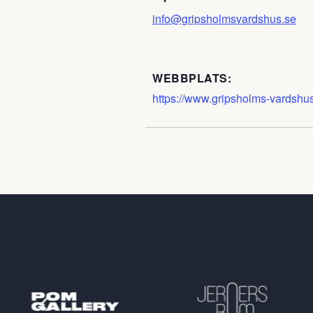
info@gripsholmsvardshus.se
WEBBPLATS:
https://www.gripsholms-vardshu