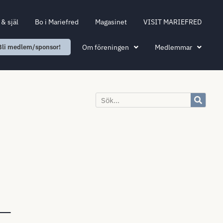
& själ
Bo i Mariefred
Magasinet
VISIT MARIEFRED
Om föreningen
Medlemmar
Bli medlem/sponsor!
–