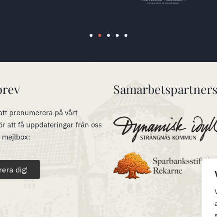
brev
Samarbetspartner
tt prenumerera på vårt
ör att få uppdateringar från oss
n mejlbox:
rera dig!