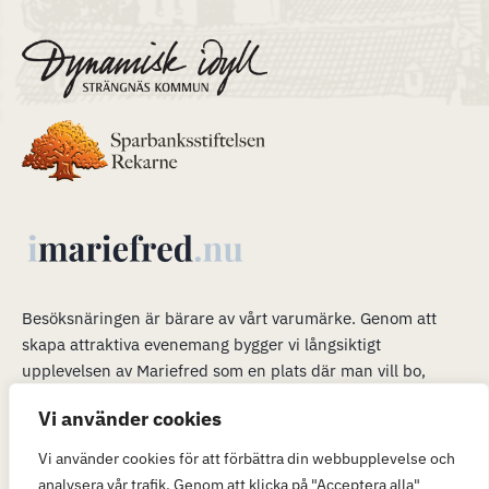
Besöksnäringen är bärare av vårt varumärke
.
Genom att
skapa attraktiva evenemang bygger vi långsiktigt
upplevelsen av Mariefred som en plats där man vill bo,
verka och leva. Våra evenemang är en plattform för mer än
Vi använder cookies
bara ett trevligt besök. När många är i Mariefred kan vi
passa på att marknadsföra möjligheterna att flytta hit och
Vi använder cookies för att förbättra din webbupplevelse och
(eller) verka här.
analysera vår trafik. Genom att klicka på "Acceptera alla"