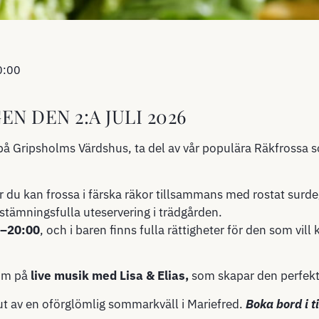
0:00
N DEN 2:A JULI 2026
Gripsholms Värdshus, ta del av vår populära Räkfrossa so
r du kan frossa i färska räkor tillsammans med rostat sur
 stämningsfulla uteservering i trädgården.
0–20:00
, och i baren finns fulla rättigheter för den som vil
tom på
live musik med Lisa & Elias,
som skapar den perfek
ut av en oförglömlig sommarkväll i Mariefred.
Boka bord i t