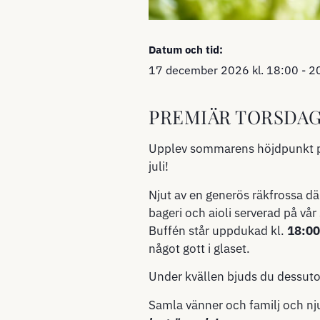
Datum och tid:
17 december 2026
kl.
18:00
-
2
PREMIÄR TORSDAGE
Upplev sommarens höjdpunkt på 
juli!
Njut av en generös räkfrossa dä
bageri och aioli serverad på vår
Buffén står uppdukad kl.
18:0
något gott i glaset.
Under kvällen bjuds du dessu
Samla vänner och familj och nj