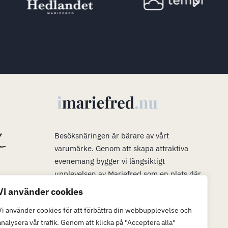
s
Besöksnäringen är bärare av vårt
varumärke
.
Genom att skapa attraktiva
evenemang bygger vi långsiktigt
upplevelsen av Mariefred som en plats där
man vill bo, verka och leva. Våra evenemang
Vi använder cookies
är en plattform för mer än bara ett trevligt
Vi använder cookies för att förbättra din webbupplevelse och
besök. När många är i Mariefred kan vi
analysera vår trafik. Genom att klicka på "Acceptera alla"
passa på att marknadsföra möjligheterna att