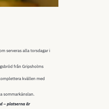
m serveras alla torsdagar i
degsbröd från Gripsholms
l komplettera kvällen med
ta sommarkänslan.
id
– platserna är