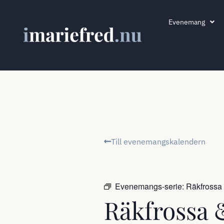
Evenemang
Till evenemangskalendern
Evenemangs-serie:
Räkfrossa
Räkfrossa 