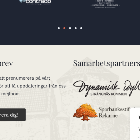
brev
Samarbetspartner
tt prenumerera på vårt
ör att få uppdateringar från oss
n mejlbox:
rera dig!