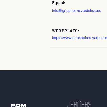
E-post:
info@gripsholmsvardshus.se
WEBBPLATS:
https://www.gripsholms-vardshus