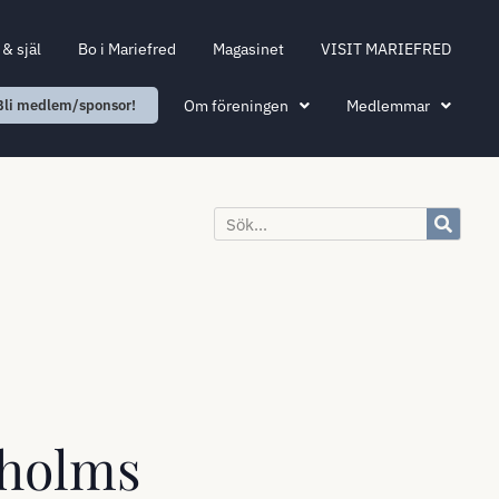
& själ
Bo i Mariefred
Magasinet
VISIT MARIEFRED
Om föreningen
Medlemmar
Bli medlem/sponsor!
sholms