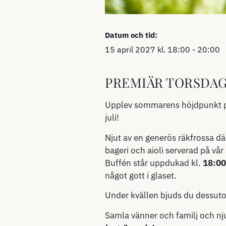
Datum och tid:
15 april 2027
kl.
18:00
-
20:00
PREMIÄR TORSDAGE
Upplev sommarens höjdpunkt på 
juli!
Njut av en generös räkfrossa dä
bageri och aioli serverad på vår
Buffén står uppdukad kl.
18:0
något gott i glaset.
Under kvällen bjuds du dessu
Samla vänner och familj och nj