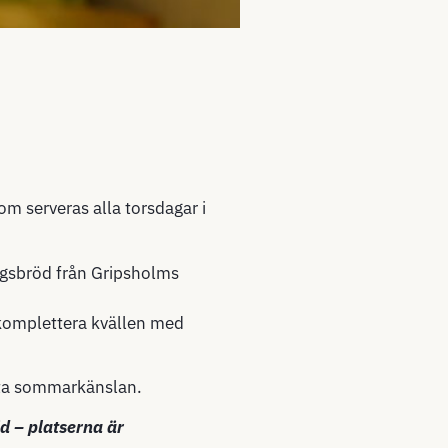
m serveras alla torsdagar i
degsbröd från Gripsholms
l komplettera kvällen med
ta sommarkänslan.
id
– platserna är