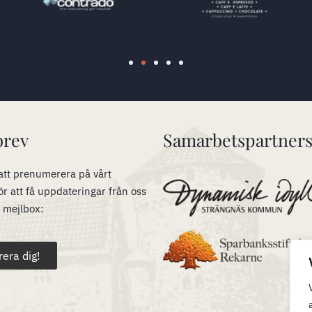
brev
Samarbetspartner
tt prenumerera på vårt
ör att få uppdateringar från oss
n mejlbox:
rera dig!