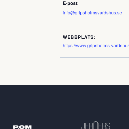
E-post:
info@gripsholmsvardshus.se
WEBBPLATS:
https://www.gripsholms-vardshus