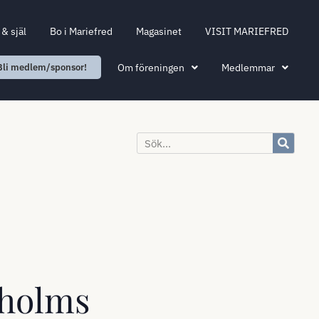
& själ
Bo i Mariefred
Magasinet
VISIT MARIEFRED
Om föreningen
Medlemmar
Bli medlem/sponsor!
sholms