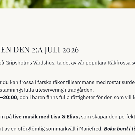
N DEN 2:A JULI 2026
Gripsholms Värdshus, ta del av vår populära Räkfrossa so
r du kan frossa i färska räkor tillsammans med rostat sur
 stämningsfulla uteservering i trädgården.
0–20:00
, och i baren finns fulla rättigheter för den som vil
tom på
live musik med Lisa & Elias,
som skapar den perfek
ut av en oförglömlig sommarkväll i Mariefred.
Boka bord i t