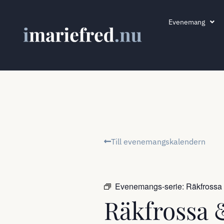
Evenemang
Till evenemangskalendern
Evenemangs-serie:
Räkfrossa
Räkfrossa 