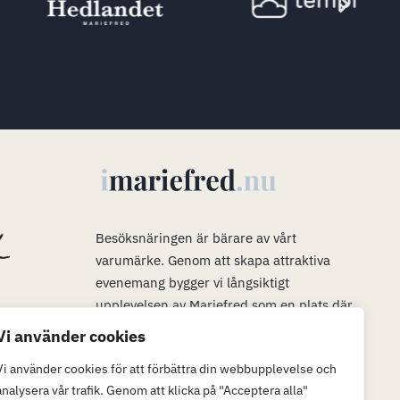
s
Besöksnäringen är bärare av vårt
varumärke
.
Genom att skapa attraktiva
evenemang bygger vi långsiktigt
upplevelsen av Mariefred som en plats där
man vill bo, verka och leva. Våra evenemang
Vi använder cookies
är en plattform för mer än bara ett trevligt
Vi använder cookies för att förbättra din webbupplevelse och
besök. När många är i Mariefred kan vi
analysera vår trafik. Genom att klicka på "Acceptera alla"
passa på att marknadsföra möjligheterna att