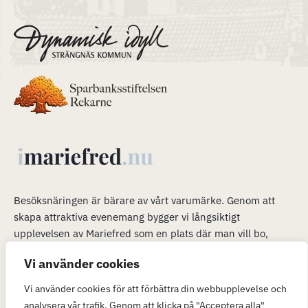
Besöksnäringen är bärare av vårt varumärke
.
Genom att
skapa attraktiva evenemang bygger vi långsiktigt
upplevelsen av Mariefred som en plats där man vill bo,
verka och leva. Våra evenemang är en plattform för mer än
Vi använder cookies
bara ett trevligt besök. När många är i Mariefred kan vi
passa på att marknadsföra möjligheterna att flytta hit och
Vi använder cookies för att förbättra din webbupplevelse och
(eller) verka här.
analysera vår trafik. Genom att klicka på "Acceptera alla"