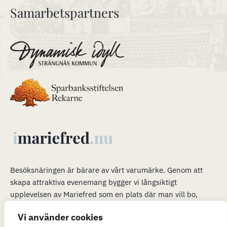
Samarbetspartners
Besöksnäringen är bärare av vårt varumärke
.
Genom att
skapa attraktiva evenemang bygger vi långsiktigt
upplevelsen av Mariefred som en plats där man vill bo,
verka och leva. Våra evenemang är en plattform för mer än
Vi använder cookies
bara ett trevligt besök. När många är i Mariefred kan vi