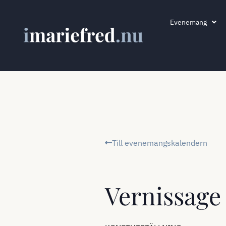
Evenemang
Till evenemangskalendern
Vernissage 