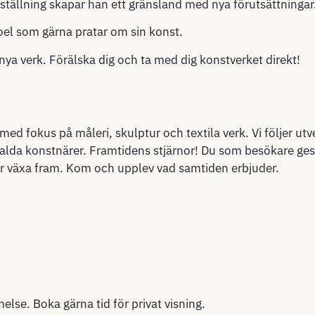
tställning skapar han ett gränsland med nya förutsättningar
oel som gärna pratar om sin konst.
nya verk. Förälska dig och ta med dig konstverket direkt!
med fokus på måleri, skulptur och textila verk. Vi följer ut
alda konstnärer. Framtidens stjärnor! Du som besökare ges 
r växa fram. Kom och upplev vad samtiden erbjuder.
lse. Boka gärna tid för privat visning.