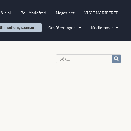
& själ
Bo i Mariefred
Magasinet
VISIT MARIEFRED
Om föreningen
Medlemmar
Bli medlem/sponsor!