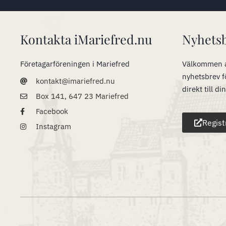
Kontakta iMariefred.nu
Nyhets
Företagarföreningen i Mariefred
Välkommen a
nyhetsbrev f
kontakt@imariefred.nu
direkt till di
Box 141, 647 23 Mariefred
Facebook
Regist
Instagram