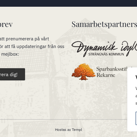
brev
Samarbetspartner
tt prenumerera på vårt
ör att få uppdateringar från oss
n mejlbox:
rera dig!
Hostas av
Templ