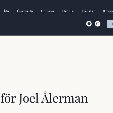
Äta
Övernatta
Uppleva
Handla
Tjänster
Kropp 
för Joel Ålerman