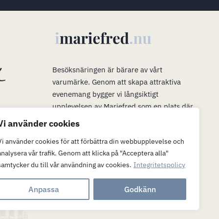
s
Besöksnäringen är bärare av vårt
varumärke
.
Genom att skapa attraktiva
evenemang bygger vi långsiktigt
upplevelsen av Mariefred som en plats där
man vill bo, verka och leva. Våra evenemang
Vi använder cookies
är en plattform för mer än bara ett trevligt
Vi använder cookies för att förbättra din webbupplevelse och
besök. När många är i Mariefred kan vi
analysera vår trafik. Genom att klicka på "Acceptera alla"
passa på att marknadsföra möjligheterna att
samtycker du till vår användning av cookies.
Integritetspolicy
flytta hit och (eller) verka här.
Anpassa
Godkänn