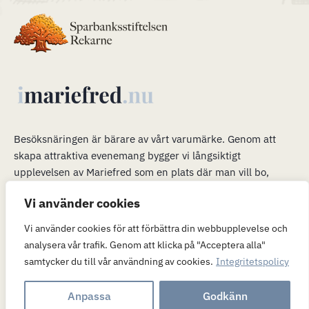
Besöksnäringen är bärare av vårt varumärke
.
Genom att
skapa attraktiva evenemang bygger vi långsiktigt
upplevelsen av Mariefred som en plats där man vill bo,
verka och leva. Våra evenemang är en plattform för mer än
Vi använder cookies
bara ett trevligt besök. När många är i Mariefred kan vi
passa på att marknadsföra möjligheterna att flytta hit och
Vi använder cookies för att förbättra din webbupplevelse och
(eller) verka här.
analysera vår trafik. Genom att klicka på "Acceptera alla"
samtycker du till vår användning av cookies.
Integritetspolicy
Hostas av
Templ
Anpassa
Godkänn