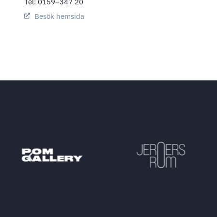
Tel:
0159–347 20
Besök hemsida