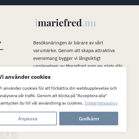
s
Besöksnäringen är bärare av vårt
varumärke
.
Genom att skapa attraktiva
evenemang bygger vi långsiktigt
upplevelsen av Mariefred som en plats där
man vill bo, verka och leva. Våra evenemang
Vi använder cookies
är en plattform för mer än bara ett trevligt
Vi använder cookies för att förbättra din webbupplevelse och
besök. När många är i Mariefred kan vi
analysera vår trafik. Genom att klicka på "Acceptera alla"
passa på att marknadsföra möjligheterna att
samtycker du till vår användning av cookies.
Integritetspolicy
flytta hit och (eller) verka här.
Anpassa
Godkänn