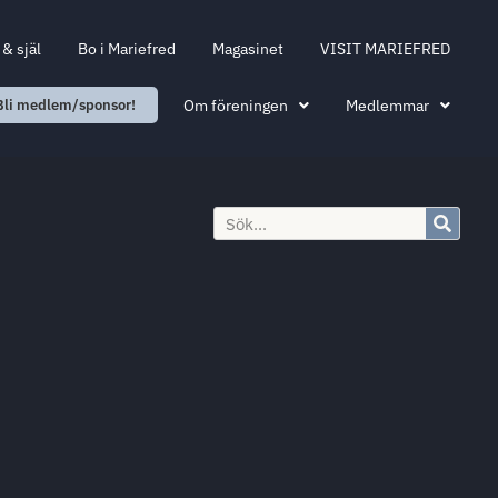
& själ
Bo i Mariefred
Magasinet
VISIT MARIEFRED
Om föreningen
Medlemmar
Bli medlem/sponsor!