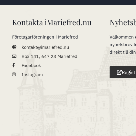
Kontakta iMariefred.nu
Nyhets
Företagarföreningen i Mariefred
Välkommen a
nyhetsbrev f
kontakt@imariefred.nu
direkt till di
Box 141, 647 23 Mariefred
Facebook
Regist
Instagram