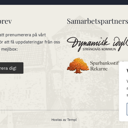
brev
Samarbetspartner
tt prenumerera på vårt
ör att få uppdateringar från oss
n mejlbox:
rera dig!
Hostas av
Templ