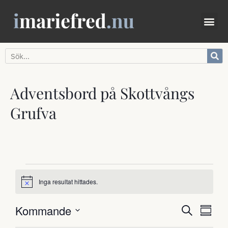
Adventsbord på Skottvångs
Grufva
Inga resultat hittades.
Notis
Evenem
EV
Kommande
Sök
Samman
VYN
Välj
Search