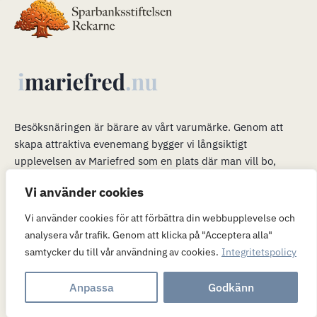
Besöksnäringen är bärare av vårt varumärke
.
Genom att
skapa attraktiva evenemang bygger vi långsiktigt
upplevelsen av Mariefred som en plats där man vill bo,
verka och leva. Våra evenemang är en plattform för mer än
Vi använder cookies
bara ett trevligt besök. När många är i Mariefred kan vi
passa på att marknadsföra möjligheterna att flytta hit och
Vi använder cookies för att förbättra din webbupplevelse och
(eller) verka här.
analysera vår trafik. Genom att klicka på "Acceptera alla"
samtycker du till vår användning av cookies.
Integritetspolicy
Hostas av
Templ
Anpassa
Godkänn