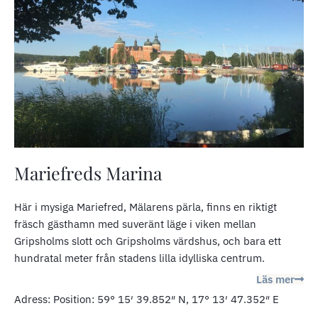
Mariefreds Marina
Här i mysiga Mariefred, Mälarens pärla, finns en riktigt
fräsch gästhamn med suveränt läge i viken mellan
Gripsholms slott och Gripsholms värdshus, och bara ett
hundratal meter från stadens lilla idylliska centrum.
Läs mer
Adress: Position: 59° 15′ 39.852″ N, 17° 13′ 47.352″ E