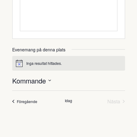
Evenemang på denna plats
Inga resultat hittades.
Notis
Kommande
Välj
datum.
Evene
Idag
Nästa
Evenemang
Föregående